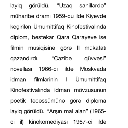
layiq görüldü. “Uzaq sahillərdə”
müharibə dramı 1959-cu ildə Kiyevdə
keçirilən Ümumittifaq Kinofestivalında
diplom, bəstəkar Qara Qarayevə isə
filmin musiqisinə görə II mükafatı
qazandırdı. “Cazibə qüvvəsi”
novellası 1966-cı ildə Moskvada
idman filmlərinin I Ümumittifaq
Kinofestivalında idman mövzusunun
poetik təcəssümünə görə diploma
layiq görüldü. “Arşın mal alan” (1965-
ci il) kinokomediyası 1967-ci ildə