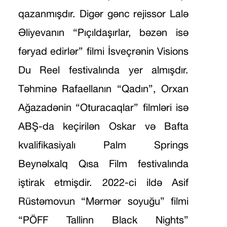
qazanmışdır. Digər gənc rejissor Lalə
Əliyevanın “Pıçıldaşırlar, bəzən isə
fəryad edirlər” filmi İsveçrənin Visions
Du Reel festivalında yer almışdır.
Təhminə Rafaellanın “Qadın”, Orxan
Ağazadənin “Oturacaqlar” filmləri isə
ABŞ-da keçirilən Oskar və Bafta
kvalifikasiyalı Palm Springs
Beynəlxalq Qısa Film festivalında
iştirak etmişdir. 2022-ci ildə Asif
Rüstəmovun “Mərmər soyuğu” filmi
“PÖFF Tallinn Black Nights”