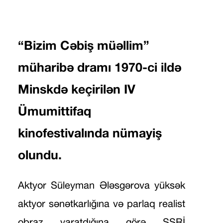
“Bizim Cəbiş müəllim”
müharibə dramı 1970-ci ildə
Minskdə keçirilən IV
Ümumittifaq
kinofestivalında nümayiş
olundu.
Aktyor Süleyman Ələsgərova yüksək
aktyor sənətkarlığına və parlaq realist
obraz yaratdığına görə SSRİ