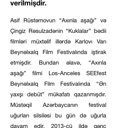
verilmişdir.
Asif Rüstəmovun “Axınla aşağı” və
Çingiz Rəsulzadənin “Kuklalar” bədii
filmləri müxtəlif illərdə Karlovı Varı
Beynəlxalq Film Festivalında iştirak
etmişdir. Bundan əlavə, “Axınla
aşağı” filmi Los-Anceles SEEfest
Beynəlxalq Film Festivalında “Ən
yaxşı debüt” mükafatı qazanmışdır.
Müstəqil Azərbaycanın festival
uğurları silsiləsi bu gün də uğurla
davam edir. 2013-cü ildə gənc