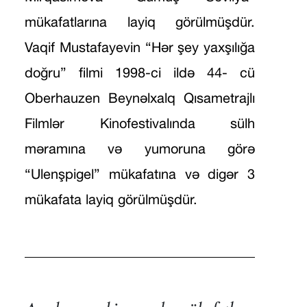
mükafatlarına layiq görülmüşdür.
Vaqif Mustafayevin “Hər şey yaxşılığa
doğru” filmi 1998-ci ildə 44- cü
Oberhauzen Beynəlxalq Qısametrajlı
Filmlər Kinofestivalında sülh
məramına və yumoruna görə
“Ulenşpigel” mükafatına və digər 3
mükafata layiq görülmüşdür.