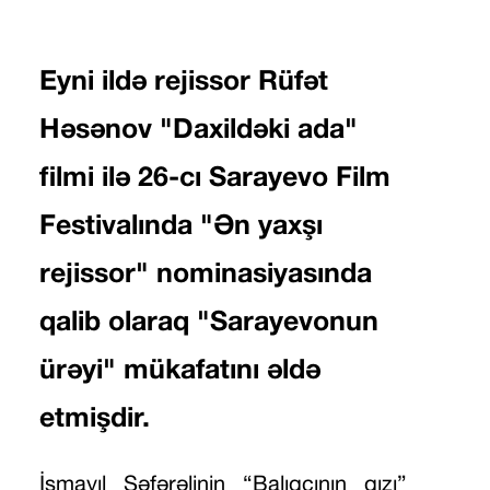
Eyni ildə rejissor Rüfət
Həsənov "Daxildəki ada"
filmi ilə 26-cı Sarayevo Film
Festivalında "Ən yaxşı
rejissor" nominasiyasında
qalib olaraq "Sarayevonun
ürəyi" mükafatını əldə
etmişdir.
İsmayıl Səfərəlinin “Balıqçının qızı”