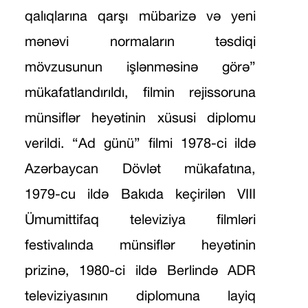
qalıqlarına qarşı mübarizə və yeni
mənəvi normaların təsdiqi
mövzusunun işlənməsinə görə”
mükafatlandırıldı, filmin rejissoruna
münsiflər heyətinin xüsusi diplomu
verildi. “Ad günü” filmi 1978-ci ildə
Azərbaycan Dövlət mükafatına,
1979-cu ildə Bakıda keçirilən VIII
Ümumittifaq televiziya filmləri
festivalında münsiflər heyətinin
prizinə, 1980-ci ildə Berlində ADR
televiziyasının diplomuna layiq