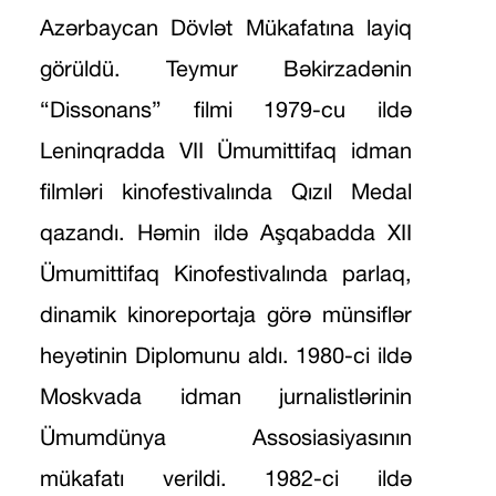
Azərbaycan Dövlət Mükafatına layiq
görüldü. Teymur Bəkirzadənin
“Dissonans” filmi 1979-cu ildə
Leninqradda VII Ümumittifaq idman
filmləri kinofestivalında Qızıl Medal
qazandı. Həmin ildə Aşqabadda XII
Ümumittifaq Kinofestivalında parlaq,
dinamik kinoreportaja görə münsiflər
heyətinin Diplomunu aldı. 1980-ci ildə
Moskvada idman jurnalistlərinin
Ümumdünya Assosiasiyasının
mükafatı verildi. 1982-ci ildə