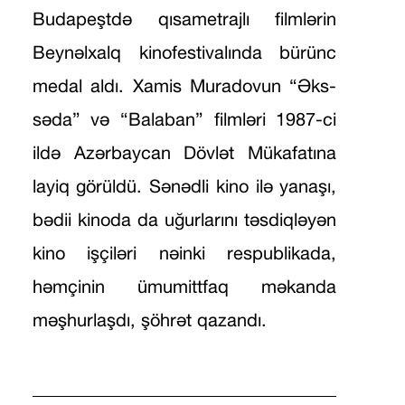
Budapeştdə qısametrajlı filmlərin
Beynəlxalq kinofestivalında bürünc
medal aldı. Xamis Muradovun “Əks-
səda” və “Balaban” filmləri 1987-ci
ildə Azərbaycan Dövlət Mükafatına
layiq görüldü. Sənədli kino ilə yanaşı,
bədii kinoda da uğurlarını təsdiqləyən
kino işçiləri nəinki respublikada,
həmçinin ümumittfaq məkanda
məşhurlaşdı, şöhrət qazandı.