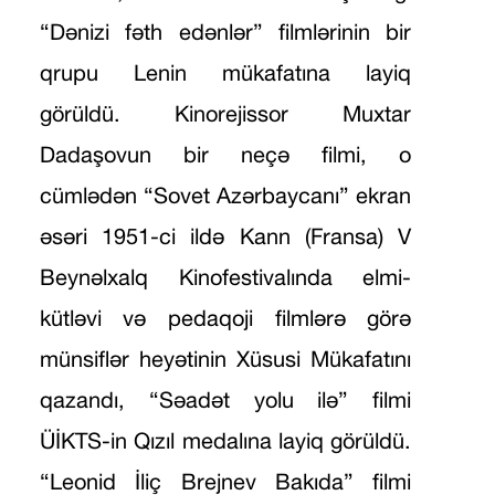
“Dənizi fəth edənlər” filmlərinin bir
qrupu Lenin mükafatına layiq
görüldü. Kinorejissor Muxtar
Dadaşovun bir neçə filmi, o
cümlədən “Sovet Azərbaycanı” ekran
əsəri 1951-ci ildə Kann (Fransa) V
Beynəlxalq Kinofestivalında elmi-
kütləvi və pedaqoji filmlərə görə
münsiflər heyətinin Xüsusi Mükafatını
qazandı, “Səadət yolu ilə” filmi
ÜİKTS-in Qızıl medalına layiq görüldü.
“Leonid İliç Brejnev Bakıda” filmi