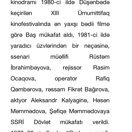
kinodramı 1980-ci ildə Düşənbədə
keçirilən XIII Ümumittifaq
kinofestivalında ən yaxşı bədii filmə
görə Baş mükafat aldı, 1981-ci ildə
yaradıcı üzvlərindən bir neçəsinə,
ssenari müəllifi Rüstəm
İbrahimbəyova, rejissor Rasim
Ocaqova, operator Rafiq
Qəmbərova, rəssam Fikrət Bağırova,
aktyor Aleksandr Kalyaginə, Həsən
Məmmədova, Şəfiqə Məmmədovaya
SSRİ Dövlət mükafatı verildi.