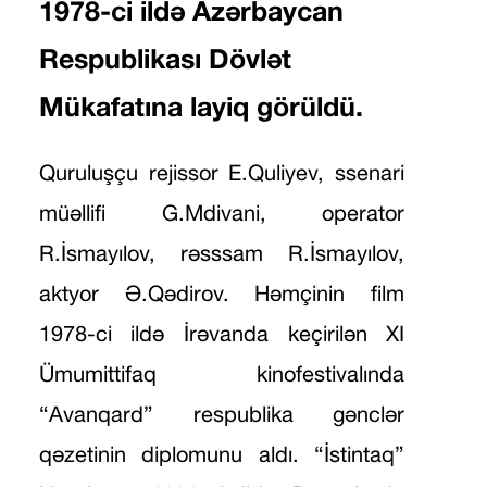
1978-ci ildə Azərbaycan
Respublikası Dövlət
Mükafatına layiq görüldü.
Quruluşçu rejissor E.Quliyev, ssenari
müəllifi G.Mdivani, operator
R.İsmayılov, rəsssam R.İsmayılov,
aktyor Ə.Qədirov. Həmçinin film
1978-ci ildə İrəvanda keçirilən XI
Ümumittifaq kinofestivalında
“Avanqard” respublika gənclər
qəzetinin diplomunu aldı. “İstintaq”