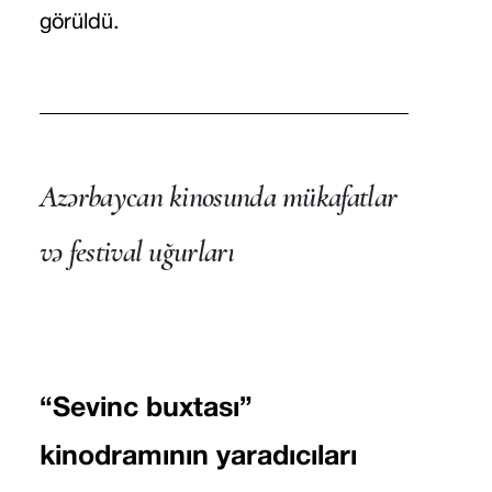
görüldü.
Azərbaycan kinosunda mükafatlar
və festival uğurları
“Sevinc buxtası”
kinodramının yaradıcıları