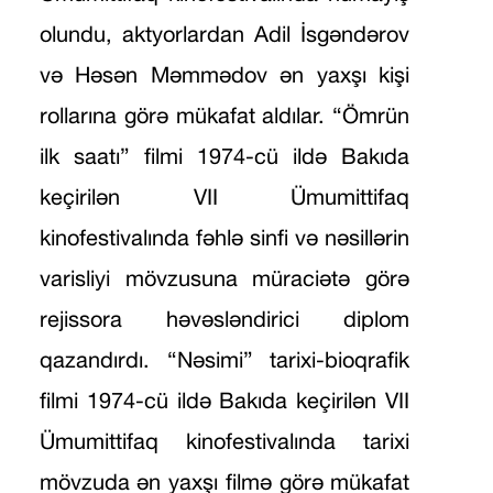
olundu, aktyorlardan Adil İsgəndərov
və Həsən Məmmədov ən yaxşı kişi
rollarına görə mükafat aldılar. “Ömrün
ilk saatı” filmi 1974-cü ildə Bakıda
keçirilən VII Ümumittifaq
kinofestivalında fəhlə sinfi və nəsillərin
varisliyi mövzusuna müraciətə görə
rejissora həvəsləndirici diplom
qazandırdı. “Nəsimi” tarixi-bioqrafik
filmi 1974-cü ildə Bakıda keçirilən VII
Ümumittifaq kinofestivalında tarixi
mövzuda ən yaxşı filmə görə mükafat