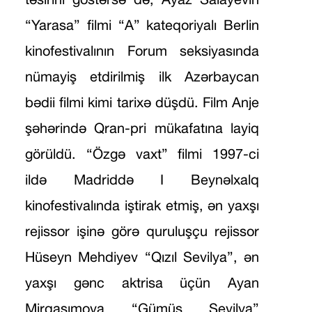
“Yarasa” filmi “A” kateqoriyalı Berlin
kinofestivalının Forum seksiyasında
nümayiş etdirilmiş ilk Azərbaycan
bədii filmi kimi tarixə düşdü. Film Anje
şəhərində Qran-pri mükafatına layiq
görüldü. “Özgə vaxt” filmi 1997-ci
ildə Madriddə I Beynəlxalq
kinofestivalında iştirak etmiş, ən yaxşı
rejissor işinə görə quruluşçu rejissor
Hüseyn Mehdiyev “Qızıl Sevilya”, ən
yaxşı gənc aktrisa üçün Ayan
Mirqasımova “Gümüş Sevilya”