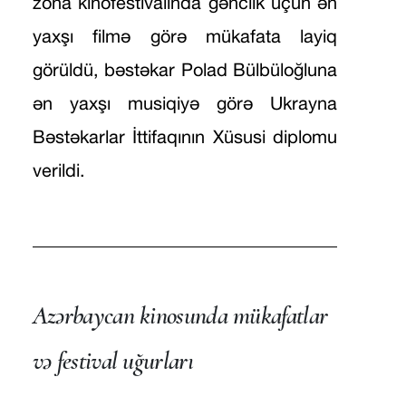
zona kinofestivalında gənclik üçün ən
yaxşı filmə görə mükafata layiq
görüldü, bəstəkar Polad Bülbüloğluna
ən yaxşı musiqiyə görə Ukrayna
Bəstəkarlar İttifaqının Xüsusi diplomu
verildi.
Azərbaycan kinosunda mükafatlar
və festival uğurları