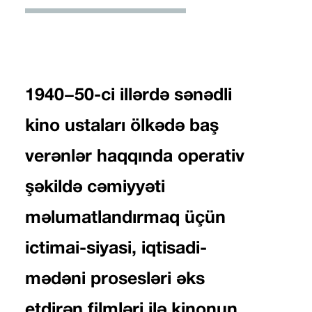
1940−50-ci illərdə sənədli
kino ustaları ölkədə baş
verənlər haqqında operativ
şəkildə cəmiyyəti
məlumatlandırmaq üçün
ictimai-siyasi, iqtisadi-
mədəni prosesləri əks
etdirən filmləri ilə kinonun