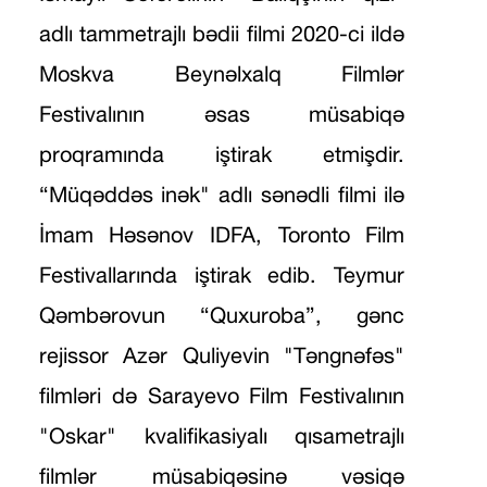
adlı tammetrajlı bədii filmi 2020-ci ildə
Moskva Beynəlxalq Filmlər
Festivalının əsas müsabiqə
proqramında iştirak etmişdir.
“Müqəddəs inək" adlı sənədli filmi ilə
İmam Həsənov IDFA, Toronto Film
Festivallarında iştirak edib. Teymur
Qəmbərovun “Quxuroba”, gənc
rejissor Azər Quliyevin "Təngnəfəs"
filmləri də Sarayevo Film Festivalının
"Oskar" kvalifikasiyalı qısametrajlı
filmlər müsabiqəsinə vəsiqə