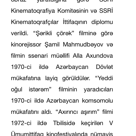
Kinematoqrafiya Komitəsinin və SSRİ
Kinematoqrafçılar İttifaqının diplomu
verildi. “Şərikli çörək” filminə görə
kinorejissor Şamil Mahmudbəyov və
filmin ssenari müəllifi Alla Axundova
1970-ci ildə Azərbaycan Dövlət
mükafatına layiq görüldülər. “Yeddi
oğul istərəm” filminin yaradıcıları
1970-ci ildə Azərbaycan komsomolu
mükafatını aldı. “Axırıncı aşırım” filmi
1972-ci ildə Tbilisidə keçirilən V
Ümumittifaq kinofestivalında nümayiş