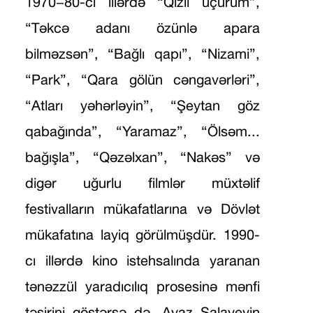
1970−80-ci illərdə “Qızıl uçurum”,
“Təkcə adanı özünlə apara
bilməzsən”, “Bağlı qapı”, “Nizami”,
“Park”, “Qara gölün cəngavərləri”,
“Atları yəhərləyin”, “Şeytan göz
qabağında”, “Yaramaz”, “Ölsəm...
bağışla”, “Qəzəlxan”, “Nakəs” və
digər uğurlu filmlər müxtəlif
festivalların mükafatlarına və Dövlət
mükafatına layiq görülmüşdür. 1990-
cı illərdə kino istehsalında yaranan
tənəzzül yaradıcılıq prosesinə mənfi
təsirini göstərsə də, Ayaz Salayevin