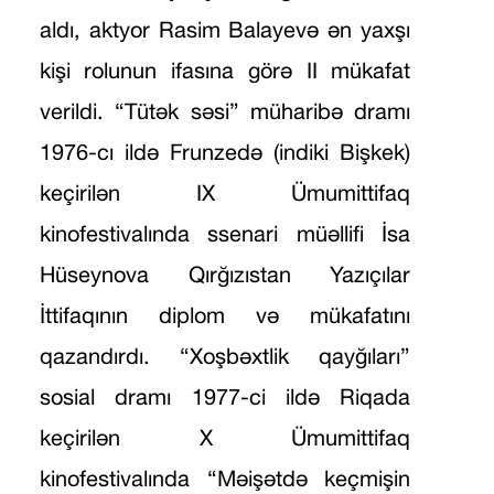
aldı, aktyor Rasim Balayevə ən yaxşı
kişi rolunun ifasına görə II mükafat
verildi. “Tütək səsi” müharibə dramı
1976-cı ildə Frunzedə (indiki Bişkek)
keçirilən IX Ümumittifaq
kinofestivalında ssenari müəllifi İsa
Hüseynova Qırğızıstan Yazıçılar
İttifaqının diplom və mükafatını
qazandırdı. “Xoşbəxtlik qayğıları”
sosial dramı 1977-ci ildə Riqada
keçirilən X Ümumittifaq
kinofestivalında “Məişətdə keçmişin