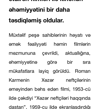
əhəmiyyətini bir daha
təsdiqləmiş oldular.
Müxtəlif peşə sahiblərinin həyatı və
əmək fəaliyyəti həmin filmlərin
məzmununa çevrildi, aktuallığına,
əhəmiyyətinə görə bir sıra
mükafatlara layiq görüldü. Roman
Karmenin Xəzər neftçilərinin
əməyindən bəhs edən filmi, 1953-cü
ildə çəkdiyi “Xəzər neftçiləri haqqında
dastan”, 1959-cu ildə ekranlaşdırdığı