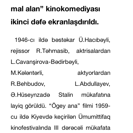
mal alan” kinokomediyası
ikinci dəfə ekranlaşdırıldı.
1946-cı ildə bəstəkar Ü.Hacıbəyli,
rejissor R.Təhmasib, aktrisalardan
L.Cavanşirova-Bədirbəyli,
M.Kələntərli, aktyorlardan
R.Behbudov, L.Abdullayev,
Ə.Hüseynzadə Stalin mükafatına
layiq görüldü. “Ögey ana” filmi 1959-
cu ildə Kiyevdə keçirilən Ümumittifaq
kinofestivalında III dərəcəli mükafata