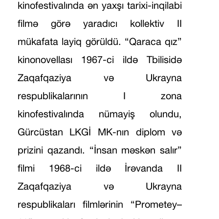
kinofestivalında ən yaxşı tarixi-inqilabi
filmə görə yaradıcı kollektiv II
mükafata layiq görüldü. “Qaraca qız”
kinonovellası 1967-ci ildə Tbilisidə
Zaqafqaziya və Ukrayna
respublikalarının I zona
kinofestivalında nümayiş olundu,
Gürcüstan LKGİ MK-nın diplom və
prizini qazandı. “İnsan məskən salır”
filmi 1968-ci ildə İrəvanda II
Zaqafqaziya və Ukrayna
respublikaları filmlərinin “Prometey–