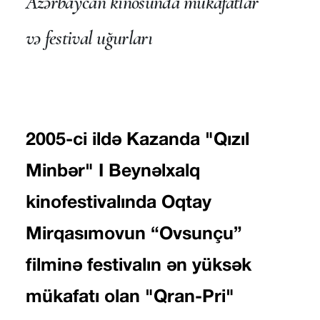
Azərbaycan kinosunda mükafatlar
və festival uğurları
2005-ci ildə Kazanda "Qızıl
Minbər" I Beynəlxalq
kinofestivalında Oqtay
Mirqasımovun “Ovsunçu”
filminə festivalın ən yüksək
mükafatı olan "Qran-Pri"