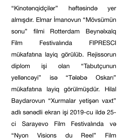
“Kinotənqidçilər” həftəsində yer
almışdır. Elmar İmanovun “Mövsümün
sonu” filmi Rotterdam Beynəlxalq
Film Festivalında FIPRESCI
mükafatına layiq görülüb. Rejissorun
diplom işi olan “Tabutçunun
yelləncəyi” isə “Tələbə Oskarı”
mükafatına layiq görülmüşdür. Hilal
Baydarovun “Xurmalar yetişən vaxt”
adlı sənədli ekran işi 2019-cu ildə 25-
ci Sarayevo Film Festivalında və
“Nyon Visions du Reel” Film