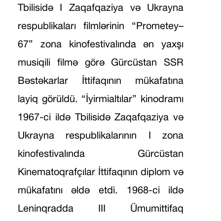
Tbilisidə I Zaqafqaziya və Ukrayna
respublikaları filmlərinin “Prometey–
67” zona kinofestivalında ən yaxşı
musiqili filmə görə Gürcüstan SSR
Bəstəkarlar İttifaqının mükafatına
layiq görüldü. “İyirmialtılar” kinodramı
1967-ci ildə Tbilisidə Zaqafqaziya və
Ukrayna respublikalarının I zona
kinofestivalında Gürcüstan
Kinematoqrafçılar İttifaqının diplom və
mükafatını əldə etdi. 1968-ci ildə
Leninqradda III Ümumittifaq