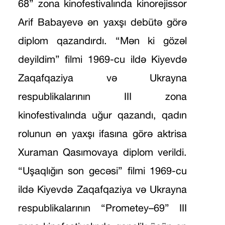
68” zona kinofestivalında kinorejissor
Arif Babayevə ən yaxşı debütə görə
diplom qazandırdı. “Mən ki gözəl
deyildim” filmi 1969-cu ildə Kiyevdə
Zaqafqaziya və Ukrayna
respublikalarının III zona
kinofestivalında uğur qazandı, qadın
rolunun ən yaxşı ifasına görə aktrisa
Xuraman Qasımovaya diplom verildi.
“Uşaqlığın son gecəsi” filmi 1969-cu
ildə Kiyevdə Zaqafqaziya və Ukrayna
respublikalarının “Prometey–69” III