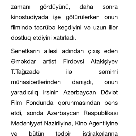
zamanı gördüyünü, daha sonra
kinostudiyada işə götürülərkən onun
filmində təcrübə keçdiyini və uzun illər
dostluq etdiyini xatırladı.
Sənətkarın ailəsi adından çıxış edən
Əməkdar artist Firdovsi Atakişiyev
T.Tağızadə ilə səmimi
münasibətlərindən danışdı, onun
yaradıcılıq irsinin Azərbaycan Dövlət
Film Fondunda qorunmasından bəhs
etdi, sonda Azərbaycan Respublikası
Mədəniyyət Nazirliyinə, Kino Agentliyinə
və bütün tədbir iştirakçılarına