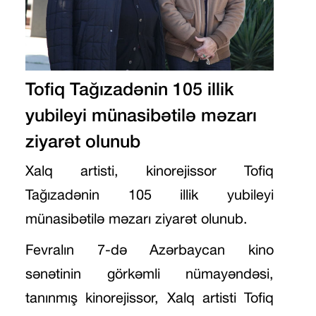
Tofiq Tağızadənin 105 illik
yubileyi münasibətilə məzarı
ziyarət olunub
Xalq artisti, kinorejissor Tofiq
Tağızadənin 105 illik yubileyi
münasibətilə məzarı ziyarət olunub.
Fevralın 7-də Azərbaycan kino
sənətinin görkəmli nümayəndəsi,
tanınmış kinorejissor, Xalq artisti Tofiq