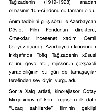
Tağızadənin (1919-1998) anadan
olmasının 105-ci ildönümü tamam oldu.
Anım tədbirini giriş sözü ilə Azərbaycan
Dövlət Film Fondunun direktoru,
Əməkdar incəsənət xadimi Cəmil
Quliyev açaraq, Azərbaycan kinosunun
inkişafında Tofiq Tağızadənin xüsusi
rolunu qeyd etdi, rejissorun
çoxşaxəli
yaradıcılığının bu gün də tamaşaçılar
tərəfindən sevildiyini vurğuladı.
Sonra Xalq artisti, kinorejissor Oqtay
Mirqasımov görkəmli rejissoru ilk dəfə
“Uzaq sahillərdə” filminin çəkilişi