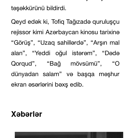
təşəkkürünü bildirdi.
Qeyd edək ki, Tofiq Tağızadə quruluşçu
rejissor kimi Azərbaycan kinosu tarixinə
“Görüş”, “Uzaq sahillərdə”, “Arşın mal
alan”, “Yeddi oğul istərəm”, “Dədə
Qorqud”, “Bağ mövsümü”, “O
dünyadan salam” və başqa məşhur
ekran əsərlərini bəxş edib.
Xəbərlər