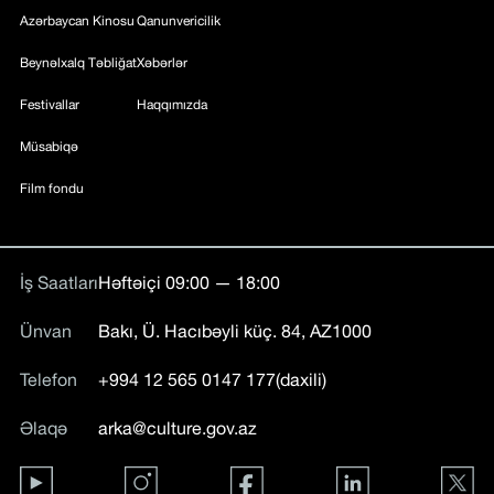
Azərbaycan Kinosu
Qanunvericilik
Beynəlxalq Təbliğat
Xəbərlər
Festivallar
Haqqımızda
Müsabiqə
Film fondu
İş Saatları
Həftəiçi 09:00 — 18:00
Ünvan
Bakı, Ü. Hacıbəyli küç. 84, AZ1000
Telefon
+994 12 565 0147 177(daxili)
Əlaqə
arka@culture.gov.az