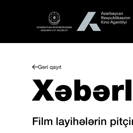
Geri qayıt
Xəbərl
Film layihələrin pitç