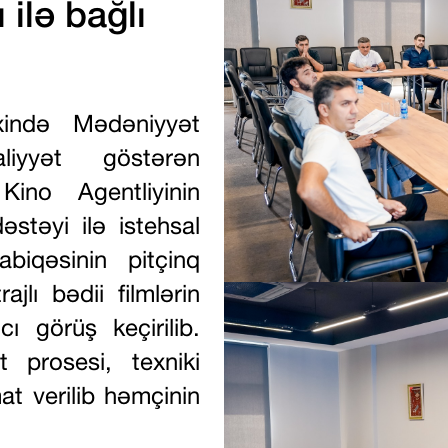
 ilə bağlı
xində Mədəniyyət
aliyyət göstərən
Kino Agentliyinin
stəyi ilə istehsal
abiqəsinin pitçinq
jlı bədii filmlərin
cı görüş keçirilib.
t prosesi, texniki
at verilib həmçinin