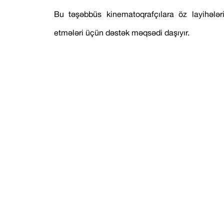
Bu təşəbbüs kinematoqrafçılara öz layihələr
etmələri üçün dəstək məqsədi daşıyır.