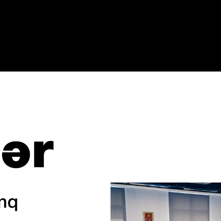
ər
inq