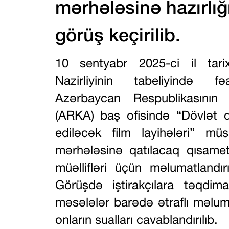
mərhələsinə hazırlığı
görüş keçirilib.
10 sentyabr 2025-ci il tari
Nazirliyinin tabeliyində fə
Azərbaycan Respublikasının 
(ARKA) baş ofisində “Dövlət də
ediləcək film layihələri” müs
mərhələsinə qatılacaq qısametra
müəllifləri üçün məlumatlandırı
Görüşdə iştirakçılara təqdima
məsələlər barədə ətraflı məlum
onların sualları cavablandırılıb.